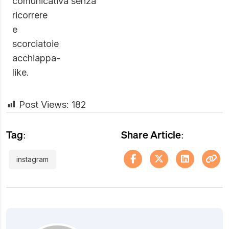
comunicativa senza
ricorrere
e
scorciatoie
acchiappa-
like.
Post Views:
182
Tag:
Share Article:
instagram