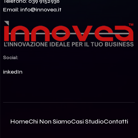
Telefono:
039 9152938
Email:
info@innovea.it
Social:
LinkedIn
Home
Chi Non Siamo
Casi Studio
Contatti