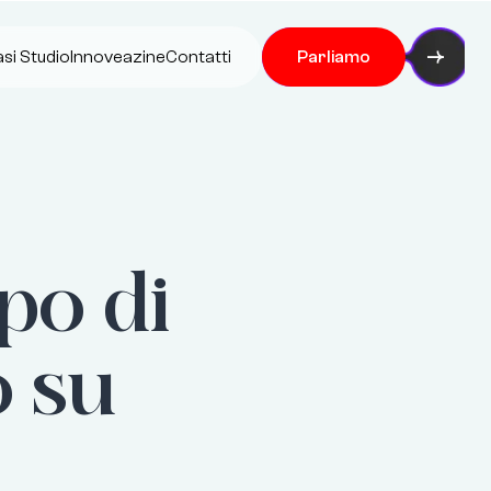
si Studio
Innoveazine
Contatti
Parliamo
po di
o su