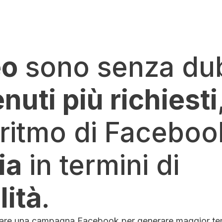
eo
sono senza dub
nuti più richiesti
oritmo di Faceboo
ia
in termini di
lità
.
re una campagna Facebook per generare maggior te