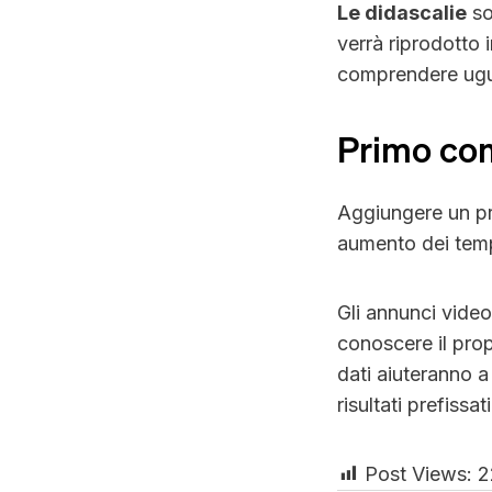
Le didascalie
so
verrà riprodotto 
comprendere ugua
Primo c
Aggiungere un pr
aumento dei temp
Gli annunci video
conoscere il propr
dati aiuteranno a 
risultati prefissati
Post Views:
2