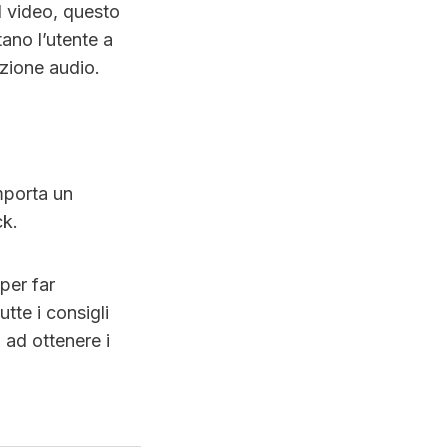
l video, questo
ano l’utente a
zione audio.
mporta un
ck.
per far
utte i consigli
o ad ottenere i