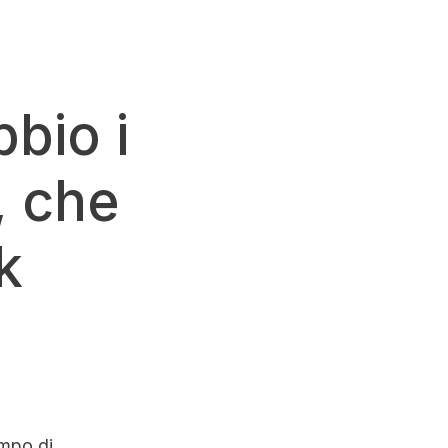
bio i
, che
k
mpo di