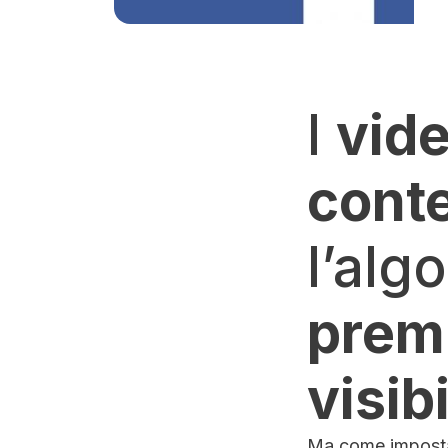
I
vid
conte
l’alg
prem
visibi
Ma come imposta