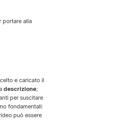
 portare alla
elto e caricato il
a
descrizione
;
nti per suscitare
ano fondamentali:
 video può essere