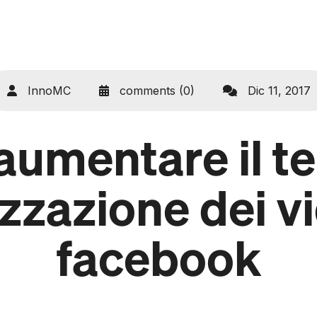
InnoMC
comments (0)
Dic 11, 2017
umentare il t
izzazione dei v
facebook