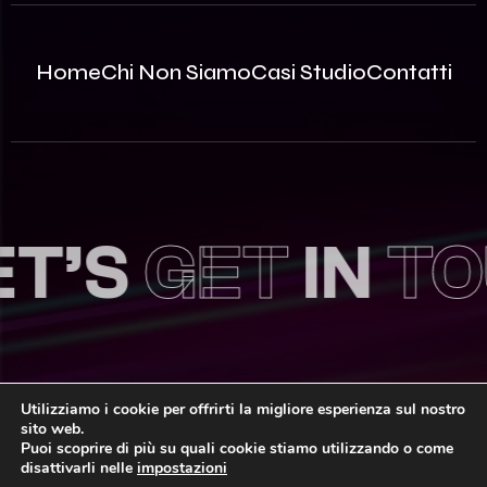
Home
Chi Non Siamo
Casi Studio
Contatti
’S
GET
IN
TOU
Utilizziamo i cookie per offrirti la migliore esperienza sul nostro
sito web.
© 2026 Innovea S.r.l. – P.Iva: 09812870963 | REA MB –
Puoi scoprire di più su quali cookie stiamo utilizzando o come
2535786 | Capitale Sociale: 100.000,00€ i.v.
disattivarli nelle
impostazioni