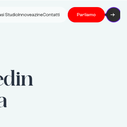
si Studio
Innoveazine
Contatti
Parliamo
edin
a