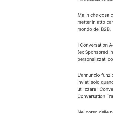
Ma in che cosa c
metter in atto ca
mondo del B2B.
I Conversation A
(ex Sponsored InM
personalizzati co
L’annuncio funzio
inviati solo quand
utilizzare i Conv
Conversation Trac
Nel corso delle p