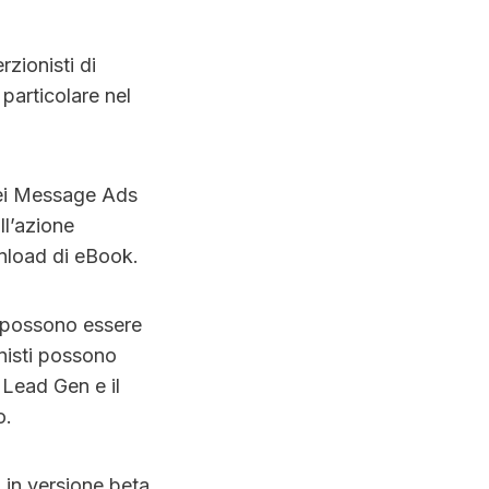
zionisti di
particolare nel
dei Message Ads
ll’azione
wnload di eBook.
i possono essere
onisti possono
 Lead Gen e il
o.
 in versione beta