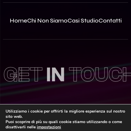
Home
Chi Non Siamo
Casi Studio
Contatti
GET
IN
TOUCH
Utilizziamo i cookie per offrirti la migliore esperienza sul nostro
sito web.
© 2026 Innovea S.r.l. – P.Iva: 09812870963 | REA MB –
Puoi scoprire di più su quali cookie stiamo utilizzando o come
2535786 | Capitale Sociale: 100.000,00€ i.v.
disattivarli nelle
impostazioni