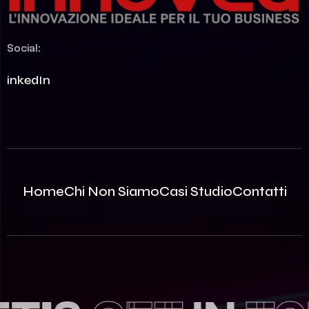
Social:
LinkedIn
Home
Chi Non Siamo
Casi Studio
Contatti