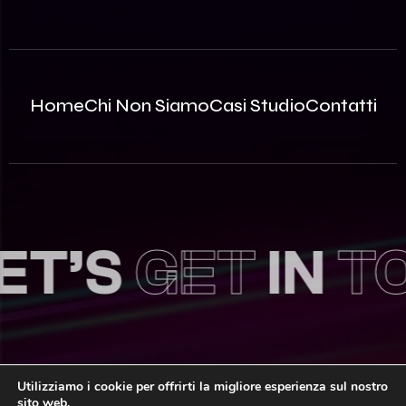
Home
Chi Non Siamo
Casi Studio
Contatti
T’S
GET
IN
TOU
Utilizziamo i cookie per offrirti la migliore esperienza sul nostro
sito web.