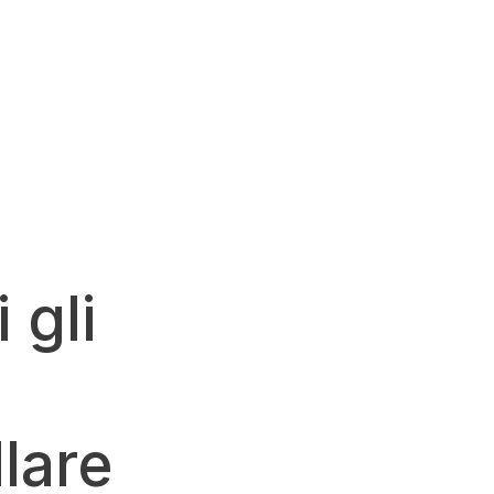
 gli
llare