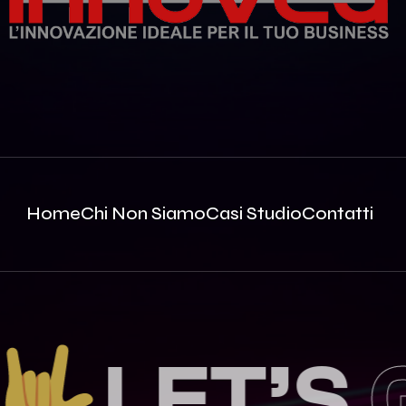
Home
Chi Non Siamo
Casi Studio
Contatti
LET’S
GE