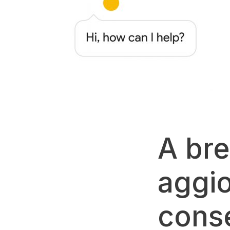
A bre
aggi
conse