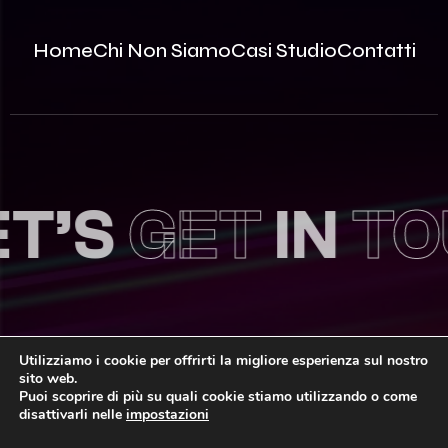
Home
Chi Non Siamo
Casi Studio
Contatti
’S
GET
IN
TOU
Utilizziamo i cookie per offrirti la migliore esperienza sul nostro
sito web.
© 2026 Innovea S.r.l. – P.Iva: 09812870963 | REA MB –
Puoi scoprire di più su quali cookie stiamo utilizzando o come
2535786 | Capitale Sociale: 100.000,00€ i.v.
disattivarli nelle
impostazioni