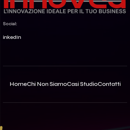
Social:
LinkedIn
Home
Chi Non Siamo
Casi Studio
Contatti