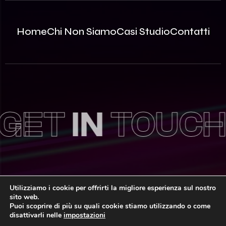
Home
Chi Non Siamo
Casi Studio
Contatti
ET
IN
TOUCH
Utilizziamo i cookie per offrirti la migliore esperienza sul nostro
sito web.
© 2026 Innovea S.r.l. – P.Iva: 09812870963 | REA MB –
Puoi scoprire di più su quali cookie stiamo utilizzando o come
2535786 | Capitale Sociale: 100.000,00€ i.v.
disattivarli nelle
impostazioni