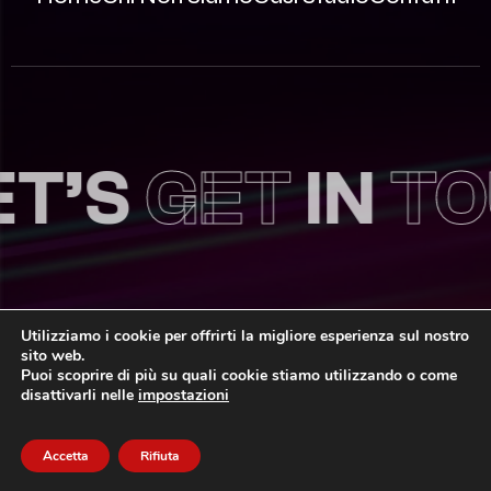
T’S
GET
IN
TOU
Utilizziamo i cookie per offrirti la migliore esperienza sul nostro
sito web.
© 2026 Innovea S.r.l. – P.Iva: 09812870963 | REA MB –
Puoi scoprire di più su quali cookie stiamo utilizzando o come
2535786 | Capitale Sociale: 100.000,00€ i.v.
disattivarli nelle
impostazioni
Privacy Policy
Area Riservata
Sitemap
Accetta
Rifiuta