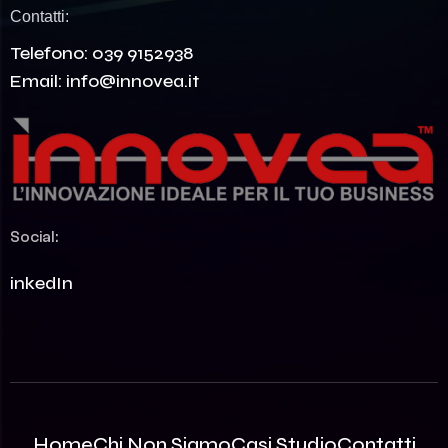
Contatti:
Telefono:
039 9152938
Email:
info@innovea.it
Social:
LinkedIn
Home
Chi Non Siamo
Casi Studio
Contatti