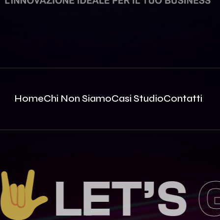
Home
Chi Non Siamo
Casi Studio
Contatti
LET’S
GE