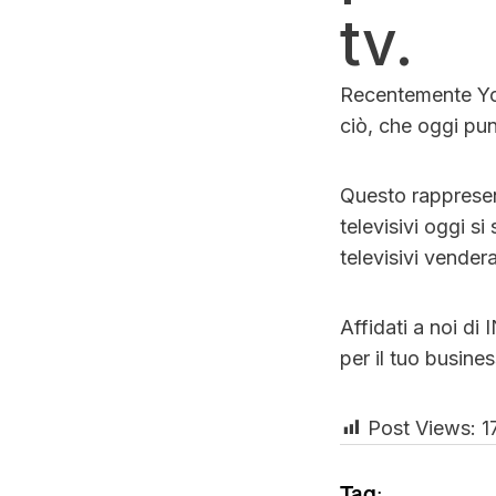
tv.
Recentemente You
ciò, che oggi punt
Questo rappresen
televisivi oggi s
televisivi vender
Affidati a noi di 
per il tuo busines
Post Views:
1
Tag: