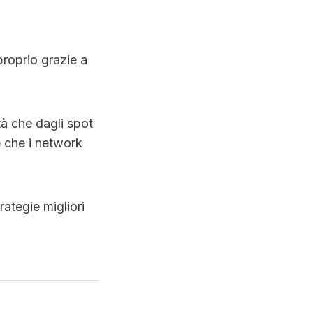
proprio grazie a
tà che dagli spot
le che i network
rategie migliori