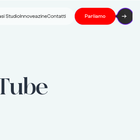
si Studio
Innoveazine
Contatti
Parliamo
uTube