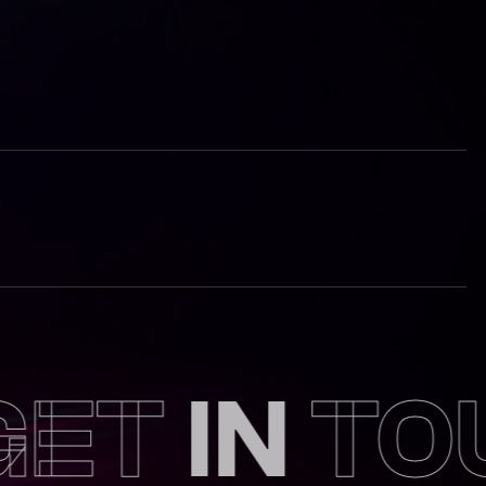
T
IN
TOUC