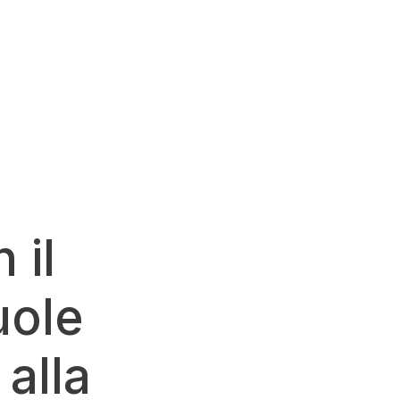
 il
uole
alla