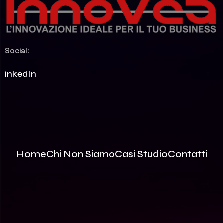
Social:
LinkedIn
Home
Chi Non Siamo
Casi Studio
Contatti