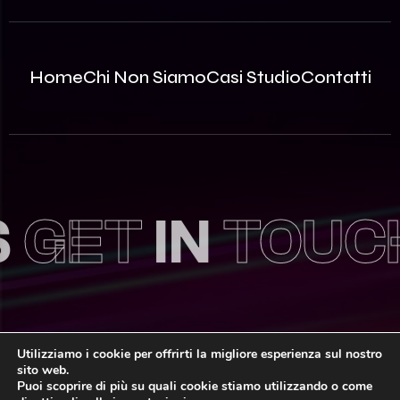
Home
Chi Non Siamo
Casi Studio
Contatti
GET
IN
TOUCH
Utilizziamo i cookie per offrirti la migliore esperienza sul nostro
sito web.
© 2026 Innovea S.r.l. – P.Iva: 09812870963 | REA MB –
Puoi scoprire di più su quali cookie stiamo utilizzando o come
2535786 | Capitale Sociale: 100.000,00€ i.v.