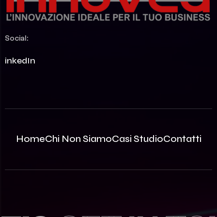
Social:
LinkedIn
Home
Chi Non Siamo
Casi Studio
Contatti