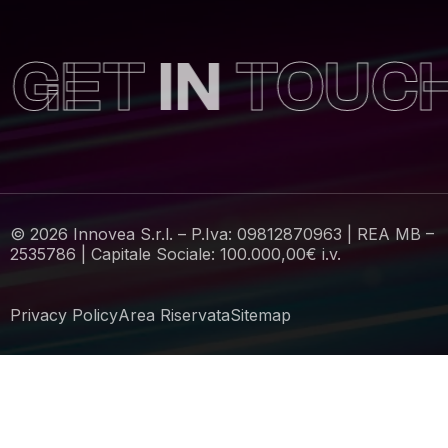
ET
IN
TOUCH
© 2026 Innovea S.r.l. – P.Iva: 09812870963 | REA MB –
2535786 | Capitale Sociale: 100.000,00€ i.v.
Privacy Policy
Area Riservata
Sitemap