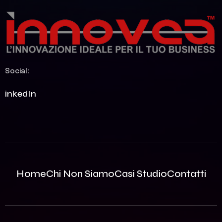
Social:
LinkedIn
Home
Chi Non Siamo
Casi Studio
Contatti