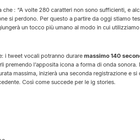
 che : “A volte 280 caratteri non sono sufficienti, e a
one si perdono. Per questo a partire da oggi stiamo t
iungerà un tocco più umano al modo in cui utilizziamo 
e: i tweet vocali potranno durare
massimo 140 secon
arli premendo l’apposita icona a forma di onda sonora. N
urata massima, inizierà una seconda registrazione e si
cedente. Così come succede per le ig stories.