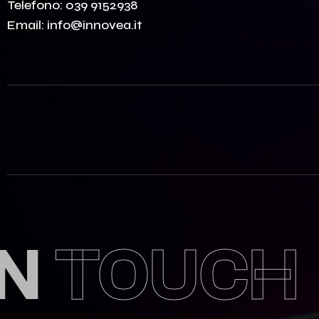
Telefono:
039 9152938
Email:
info@innovea.it
IN
TOUCH