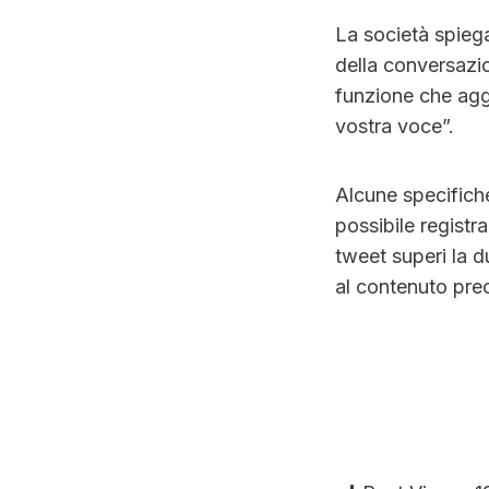
La società spiega
della conversazi
funzione che agg
vostra voce”.
Alcune specifich
possibile registr
tweet superi la d
al contenuto pre