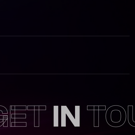
GET
IN
TO