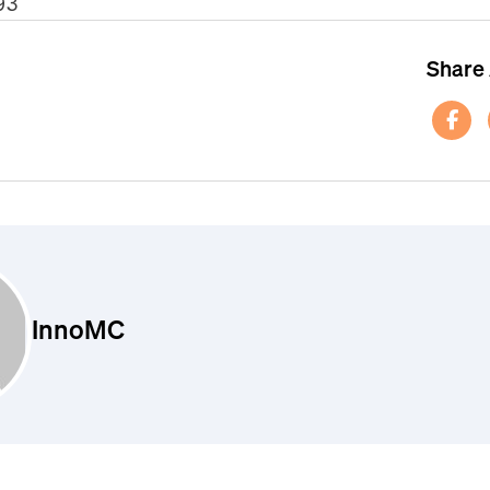
93
Share 
InnoMC