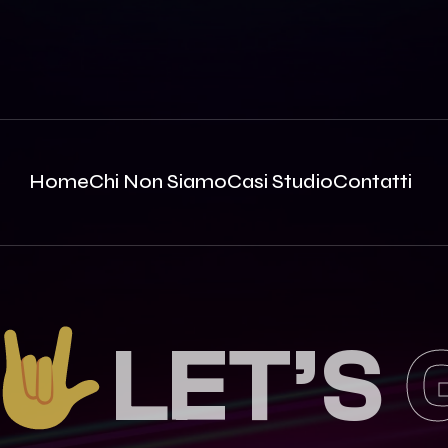
Home
Chi Non Siamo
Casi Studio
Contatti
LET’S