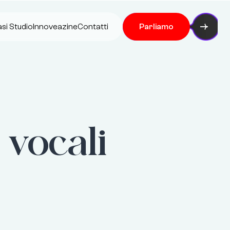
si Studio
Innoveazine
Contatti
Parliamo
 vocali