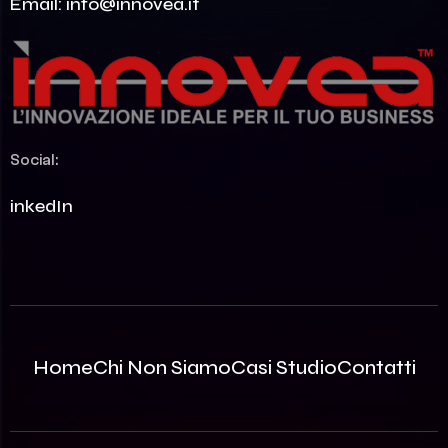
Email:
info@innovea.it
Social:
LinkedIn
Home
Chi Non Siamo
Casi Studio
Contatti