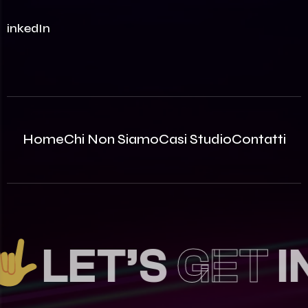
LinkedIn
Home
Chi Non Siamo
Casi Studio
Contatti
LET’S
GET
I