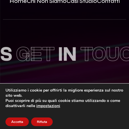
Home
Chi Non Siamo
Casi Studio
Contatti
GET
IN
TOUC
Utilizziamo i cookie per offrirti la migliore esperienza sul nostro
sito web.
© 2026 Innovea S.r.l. – P.Iva: 09812870963 | REA MB –
Puoi scoprire di più su quali cookie stiamo utilizzando o come
2535786 | Capitale Sociale: 100.000,00€ i.v.
disattivarli nelle
impostazioni
Privacy Policy
Area Riservata
Sitemap
Accetta
Rifiuta