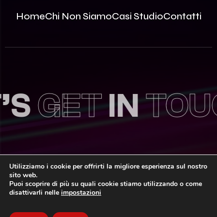
Home
Chi Non Siamo
Casi Studio
Contatti
S
GET
IN
TOUC
Utilizziamo i cookie per offrirti la migliore esperienza sul nostro
sito web.
© 2026 Innovea S.r.l. – P.Iva: 09812870963 | REA MB –
Puoi scoprire di più su quali cookie stiamo utilizzando o come
2535786 | Capitale Sociale: 100.000,00€ i.v.
disattivarli nelle
impostazioni
Privacy Policy
Area Riservata
Sitemap