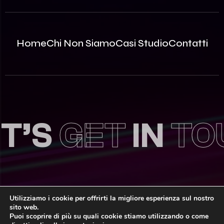
Home
Chi Non Siamo
Casi Studio
Contatti
T’S
GET
IN
TO
Utilizziamo i cookie per offrirti la migliore esperienza sul nostro
sito web.
© 2026 Innovea S.r.l. – P.Iva: 09812870963 | REA MB –
Puoi scoprire di più su quali cookie stiamo utilizzando o come
2535786 | Capitale Sociale: 100.000,00€ i.v.