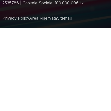
2535786 | Capitale Sociale: 100.000,00€ i.v.
Privacy Policy
Area Riservata
Sitemap