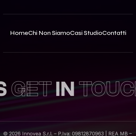
Home
Chi Non Siamo
Casi Studio
Contatti
GET
IN
TOUCH
© 2026 Innovea S.r.l. – P.Iva: 09812870963 | REA MB –