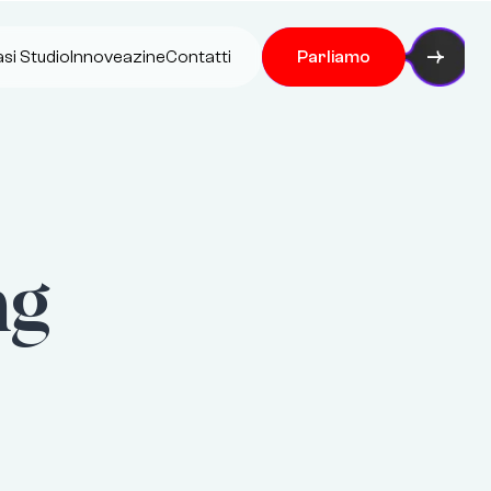
si Studio
Innoveazine
Contatti
Parliamo
ng