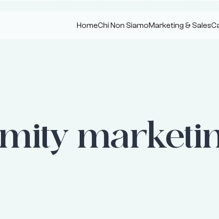
Home
Chi Non Siamo
Marketing & Sales
Ca
imity marketi