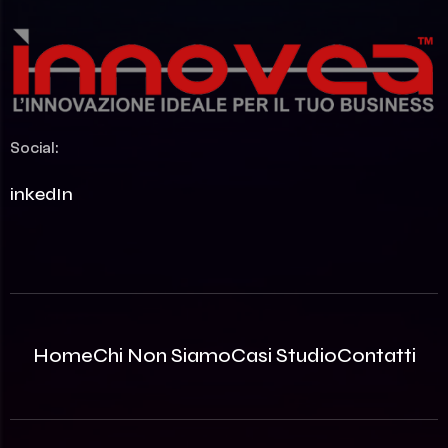
Social:
LinkedIn
Home
Chi Non Siamo
Casi Studio
Contatti