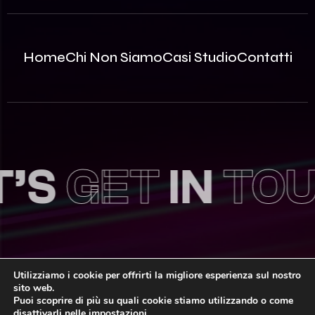
Home
Chi Non Siamo
Casi Studio
Contatti
GET
IN
TOUCH
Utilizziamo i cookie per offrirti la migliore esperienza sul nostro
sito web.
© 2026 Innovea S.r.l. – P.Iva: 09812870963 | REA MB –
Puoi scoprire di più su quali cookie stiamo utilizzando o come
2535786 | Capitale Sociale: 100.000,00€ i.v.
disattivarli nelle
impostazioni