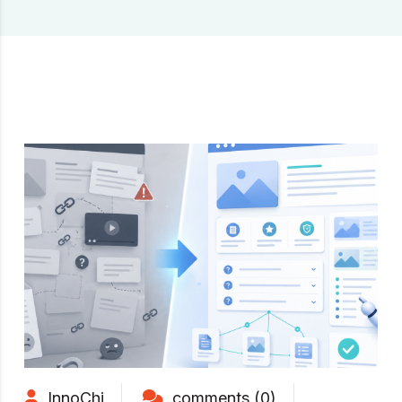
InnoChi
comments (0)