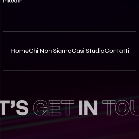
LinkedIn
Home
Chi Non Siamo
Casi Studio
Contatti
S
GET
IN
TOUC