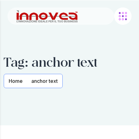
Tag:
anchor text
Home
anchor text