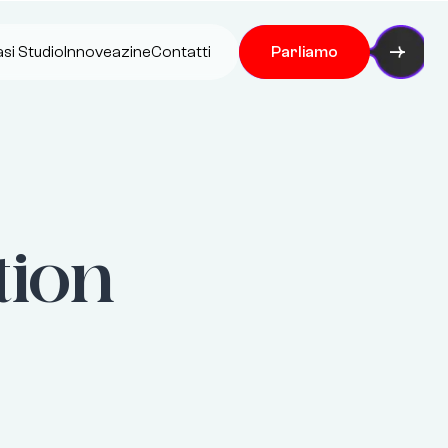
si Studio
Innoveazine
Contatti
Parliamo
ion