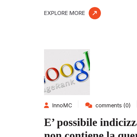
EXPLORE MORE
InnoMC
comments (0)
E’ possibile indiciz
non contiene la que