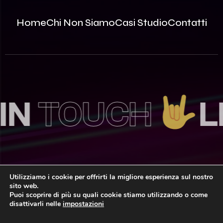
Home
Chi Non Siamo
Casi Studio
Contatti
OUCH
LET’
Utilizziamo i cookie per offrirti la migliore esperienza sul nostro
sito web.
© 2026 Innovea S.r.l. – P.Iva: 09812870963 | REA MB –
Puoi scoprire di più su quali cookie stiamo utilizzando o come
2535786 | Capitale Sociale: 100.000,00€ i.v.
disattivarli nelle
impostazioni