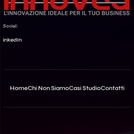
Social:
LinkedIn
Home
Chi Non Siamo
Casi Studio
Contatti