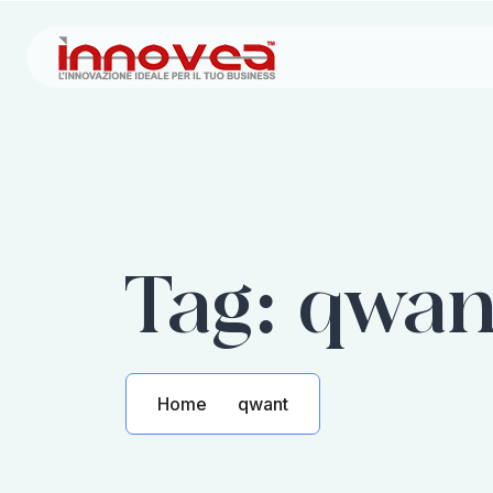
Tag:
qwan
Home
qwant