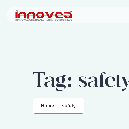
Tag:
safet
Home
safety