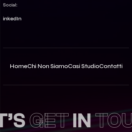
Social:
LinkedIn
Home
Chi Non Siamo
Casi Studio
Contatti
S
GET
IN
TOUC