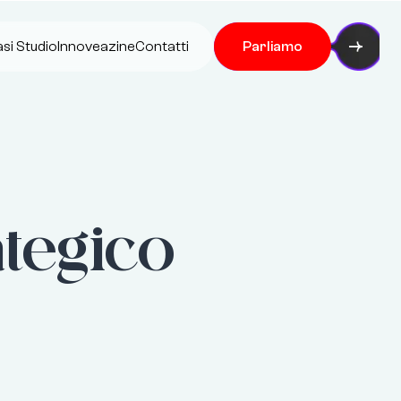
si Studio
Innoveazine
Contatti
Parliamo
tegico