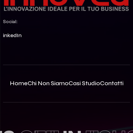
Social:
LinkedIn
Home
Chi Non Siamo
Casi Studio
Contatti