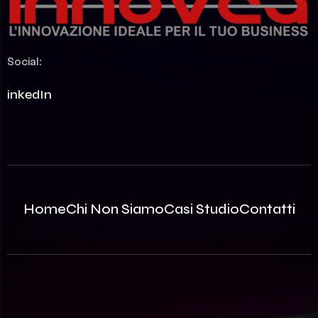
Social:
LinkedIn
Home
Chi Non Siamo
Casi Studio
Contatti