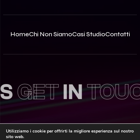
Home
Chi Non Siamo
Casi Studio
Contatti
ET
IN
TOUCH
Utilizziamo i cookie per offrirti la migliore esperienza sul nostro
sito web.
© 2026 Innovea S.r.l. – P.Iva: 09812870963 | REA MB –