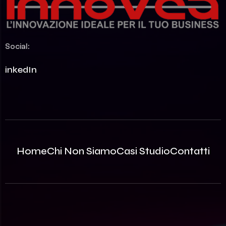
Social:
LinkedIn
Home
Chi Non Siamo
Casi Studio
Contatti