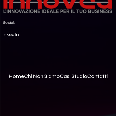
Social:
LinkedIn
Home
Chi Non Siamo
Casi Studio
Contatti