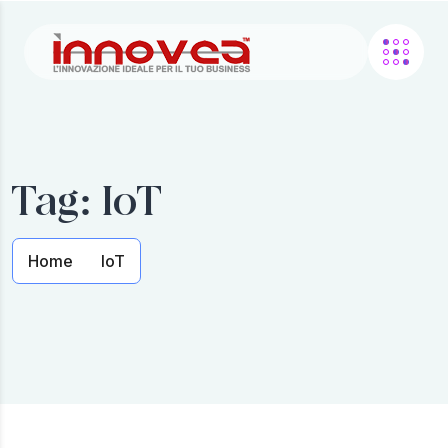
Tag:
IoT
Home
IoT