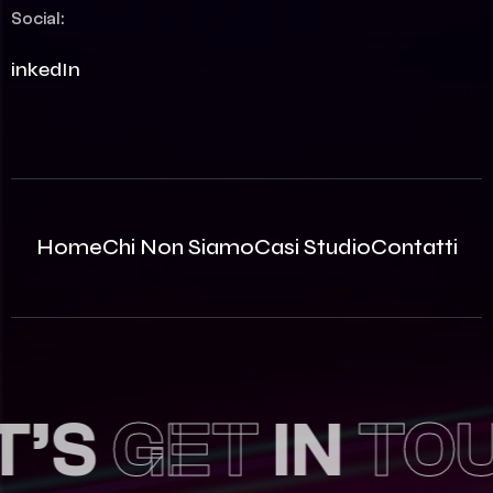
Social:
LinkedIn
Home
Chi Non Siamo
Casi Studio
Contatti
S
GET
IN
TOUC