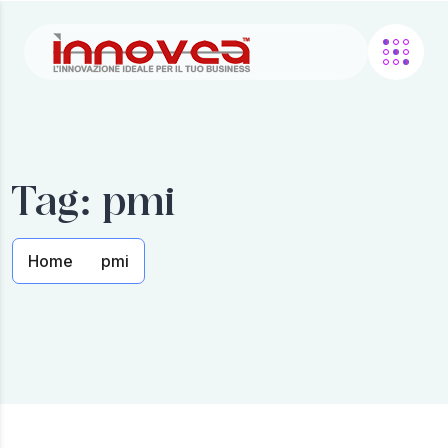
Tag:
pmi
Home
pmi