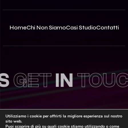
Home
Chi Non Siamo
Casi Studio
Contatti
ET
IN
TOUCH
Utilizziamo i cookie per offrirti la migliore esperienza sul nostro
sito web.
© 2026 Innovea S.r.l. – P.Iva: 09812870963 | REA MB –
Puoi scoprire di più su quali cookie stiamo utilizzando o come