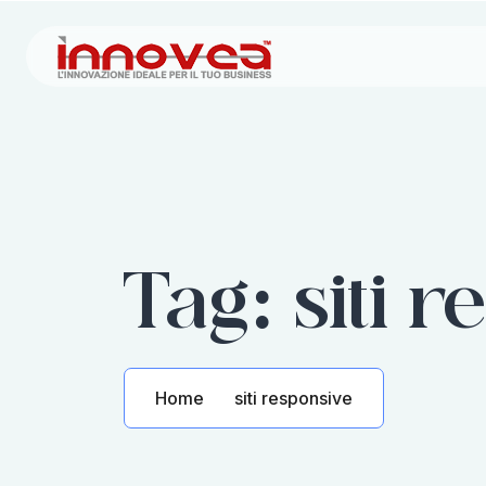
Tag:
siti 
Home
siti responsive