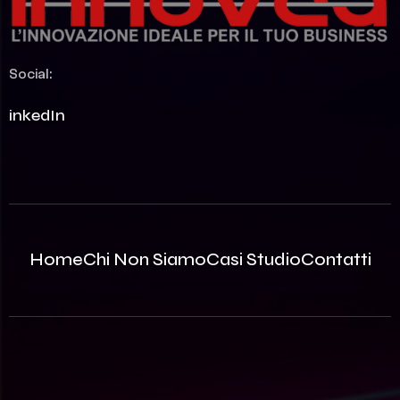
Social:
LinkedIn
Home
Chi Non Siamo
Casi Studio
Contatti