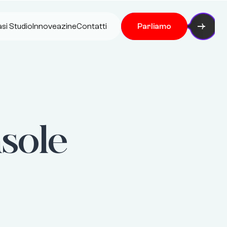
si Studio
Innoveazine
Contatti
Parliamo
sole